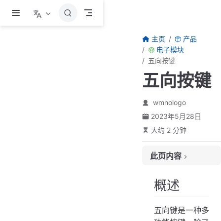
跳至主要內容
主页
产品
电子模块
五向按键
五向按键
wmnologo
2023年5月28日
大约 2 分钟
此页内容
概述
概述
产品实拍
产品参数
五向键是一种多
引脚说明