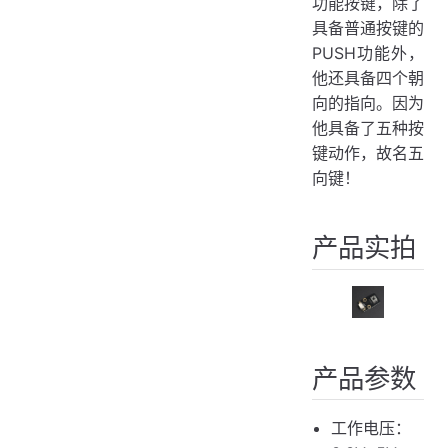
功能按键，除了
Arduino示例代码
具备普通按键的
模拟引脚代码
PUSH功能外，
数字引脚代码
他还具备四个朝
疑难解答
向的指向。因为
购买链接
他具备了五种按
键动作，故名五
向键！
产品实拍
产品参数
工作电压：