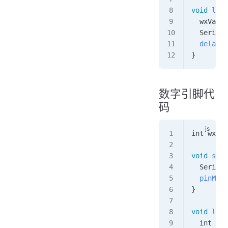
void
 loop
  wxValue
  Serial
.
  delay
(
1
}
数字引脚代
码
int
 wxPin
void
 setu
  Serial
.
  pinMode
}
void
 loop
  int
 wxV