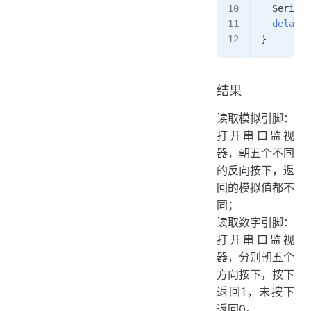
  Serial
.
  delay
(
1
}
结果
读取模拟引脚：
打开串口监视
器，朝五个不同
的反向按下，返
回的模拟值都不
同；
读取数字引脚：
打开串口监视
器，分别朝五个
方向按下，按下
返回1，未按下
返回0。