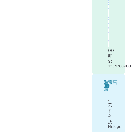
QQ
群
3：
1054780900
淘宝店
铺
无
名
科
技
Nologo