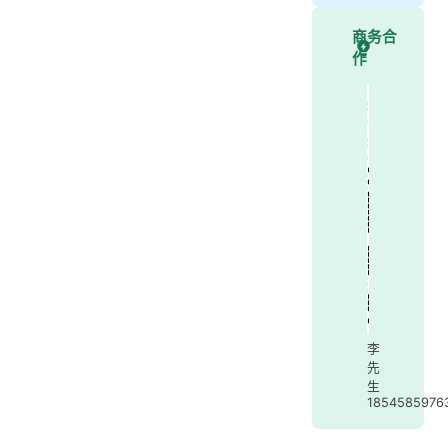
商务合
作
李
先
生
1854585976