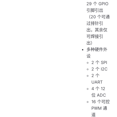
29 个 GPIO
引脚引出
（20 个可通
过排针引
出，其余仅
可焊接引
出）
多种硬件外
设
2 个 SPI
2 个 I2C
2 个
UART
4 个 12
位 ADC
16 个可控
PWM 通
道