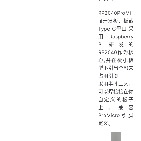
尺寸图
RP2040ProMi
学习资料
ni开发板，板载
疑难解答
Type-C母口 采
购买链接
用 Raspberry
Pi 研发的
RP2040作为核
心,并在极小板
型下引出全部未
占用引脚
采用半孔工艺，
可以焊接接在你
自定义的板子
上。兼容
ProMicro引脚
定义。