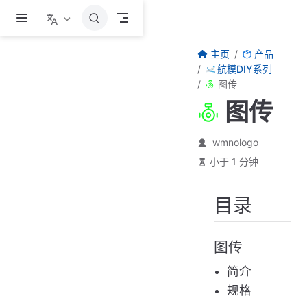
跳至主要內容
主页
产品
航模DIY系列
图传
图传
wmnologo
小于 1 分钟
目录
图传
简介
规格