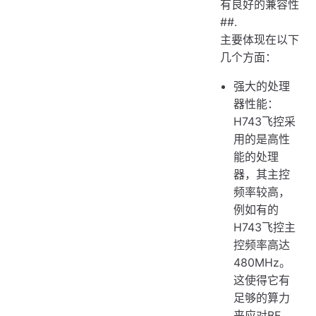
有良好的兼容性
##.
主要体现在以下
几个方面：
强大的处理
器性能：
H743飞控采
用的是高性
能的处理
器，其主控
频率较高，
例如有的
H743飞控主
控频率高达
480MHz。
这使得它有
足够的算力
来应对BF