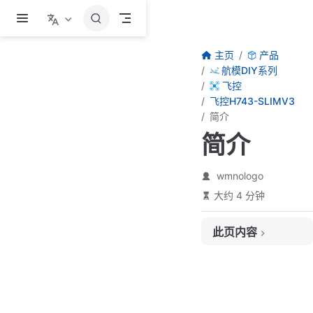
跳至主要內容
主页
产品
航模DIY系列
飞控
飞控H743-SLIMV3
简介
简介
wmnologo
大约 4 分钟
此页内容
一、传感器配置
二、接口信息
三、固件支持
1. FPV 的 BF/INAV 固件