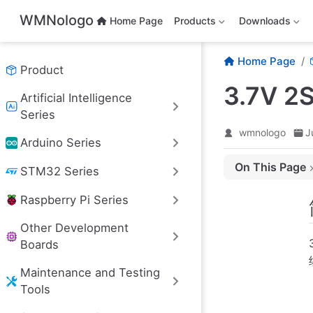
Skip to main content
WMNologo
Home Page
Products
Downloads
Home Page
Product
3.7V 
Artificial Intelligence
Series
wmnologo
J
Arduino Series
On This Page
STM32 Series
简介
Raspberry Pi Series
产品参数
疑难解答
Other Development
Boards
购买链接
Maintenance and Testing
Tools