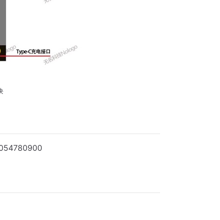
块
4780900