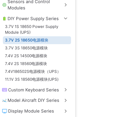
Sensors and Control
Modules
DIY Power Supply Series
3.7V 1S 18650 Power Supply
Module (UPS)
3.7V 2S 18650电源模块
3.7V 3S 18650电源模块
7.4V 2S 14500电源模块
7.4V 2S 18560电源模块
7.4V186502S电源模块（UPS）
11.1V 3S 18560电源模块(UPS)
Custom Keyboard Series
Model Aircraft DIY Series
Display Module Series